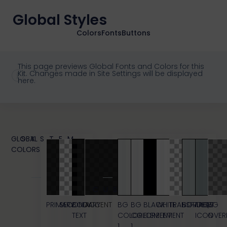
Global Styles
Colors
Fonts
Buttons
This page previews Global Fonts and Colors for this
Kit. Changes made in Site Settings will be displayed
here.
GLOBAL
SYSTEM
COLORS
CUSTOM
PRIMARY
SECONDARY
BODY
ACCENT
BG
BG
BLACK
WHITE
TRANSPARENT
BORDERS
FAQ
BG
TEXT
COLOR
COLOR
ELEMENT
ELEMENT
ICON
OVER
1
1