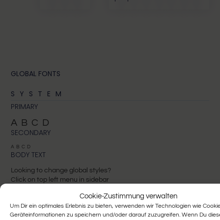
GLOBAL FONTS
SYSTEM
PRIMARY
ABCD
SECONDARY
ABCD
BODY TEXT
Looking to change global styles?
Click on top left menu in sidebar
and then select Site Settings.
Cookie-Zustimmung verwalten
ACCENT TEXT
Um Dir ein optimales Erlebnis zu bieten, verwenden wir Technologien wie Cooki
ABCD
Geräteinformationen zu speichern und/oder darauf zuzugreifen. Wenn Du die