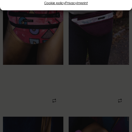
Cookie policy
Privacy
Imprint
UPCYCLING HIPBAG
UPCYCLING HIPBAG
PATTERNED
PATTERNED
BEDLINEN
BEDLINEN
74,00
€
74,00
€
In den Warenkorb
In den Warenkorb