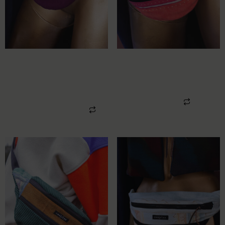
UPCYCLING HIPBAG
UPCYCLING HIPBAG
BEDLINEN
BEDLINEN PAISLEY
BORDEAUX
74,00
€
79,00
€
Weiterlesen
In den Warenkorb