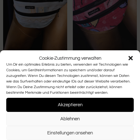
Cookie-Zustimmung verwalten
Um Dir ein optimales Erlebnis zu bieten, verwenden wir Technologien wie
UPCYCLING HIPBAG
UPCYCLING HIPBAG
PATTERNED
PATTERNED
Cookies, um Geräteinformationen zu speichern und/oder darauf
BEDLINEN
BEDLINEN
zuzugreifen. Wenn Du diesen Technologien zustimmst, können wir Daten
wie das Surfverhalten oder eindeutige IDs auf dieser Website verarbeiten.
74,00
€
74,00
€
Wenn Du Deine Zustimmung nicht erteilst oder zurückziehst, können
bestimmte Merkmale und Funktionen beeinträchtigt werden.
In den Warenkorb
In den Warenkorb
Akzeptieren
Ablehnen
Einstellungen ansehen