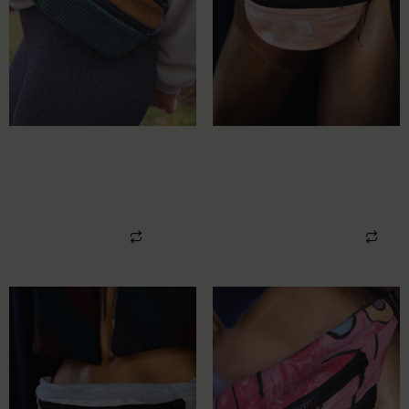
UPCYCLING HIPBAG
UPCYCLING HIPBAG
CORDUROY
PATTERNED
TRICOLOR
BEDLINEN
79,00
€
74,00
€
Weiterlesen
In den Warenkorb