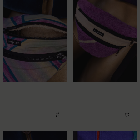
UPCYCLING HIPBAG
UPCYCLING HIPBAG
RAINBOW
TOWEL
79,00
€
74,00
€
In den Warenkorb
In den Warenkorb