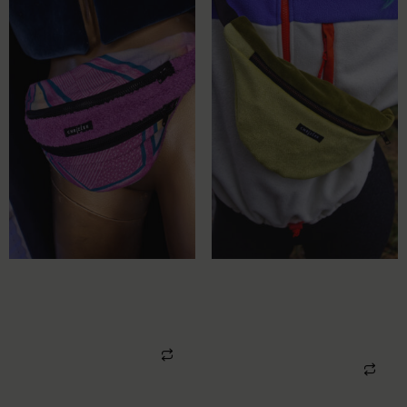
UPCYCLING HIPBAG
UPCYCLING HIPBAG
TOWEL
VELVET GREEN
YELLOW
79,00
€
49,00
€
In den Warenkorb
In den Warenkorb