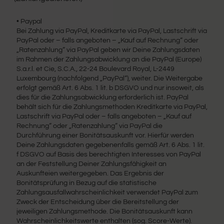
• Paypal
Bei Zahlung via PayPal, Kreditkarte via PayPal, Lastschrift via
PayPal oder – falls angeboten – „Kauf auf Rechnung“ oder
„Ratenzahlung“ via PayPal geben wir Deine Zahlungsdaten
im Rahmen der Zahlungsabwicklung an die PayPal (Europe)
S.a.r.l. et Cie, S.C.A., 22-24 Boulevard Royal, L-2449
Luxembourg (nachfolgend „PayPal“), weiter. Die Weitergabe
erfolgt gemäß Art. 6 Abs. 1 lit. b DSGVO und nur insoweit, als
dies für die Zahlungsabwicklung erforderlich ist. PayPal
behält sich für die Zahlungsmethoden Kreditkarte via PayPal,
Lastschrift via PayPal oder – falls angeboten – „Kauf auf
Rechnung“ oder „Ratenzahlung“ via PayPal die
Durchführung einer Bonitätsauskunft vor. Hierfür werden
Deine Zahlungsdaten gegebenenfalls gemäß Art. 6 Abs. 1 lit.
f DSGVO auf Basis des berechtigten Interesses von PayPal
an der Feststellung Deiner Zahlungsfähigkeit an
Auskunfteien weitergegeben. Das Ergebnis der
Bonitätsprüfung in Bezug auf die statistische
Zahlungsausfallwahrscheinlichkeit verwendet PayPal zum
Zweck der Entscheidung über die Bereitstellung der
jeweiligen Zahlungsmethode. Die Bonitätsauskunft kann
Wahrscheinlichkeitswerte enthalten (sog. Score-Werte).