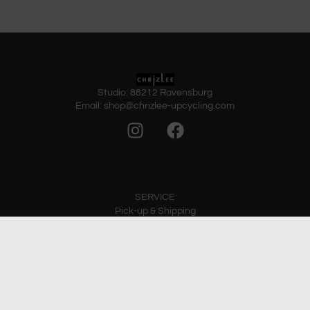
Studio: 88212 Ravensburg
Email: shop@chrizlee-upcycling.com
SERVICE
Pick-up & Shipping
Payment
Cancellation policy
POLICY