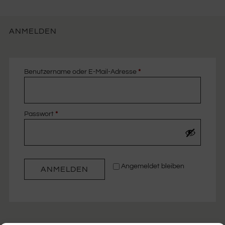
ANMELDEN
Benutzername oder E-Mail-Adresse
*
Passwort
*
Angemeldet bleiben
ANMELDEN
Passwort vergessen?