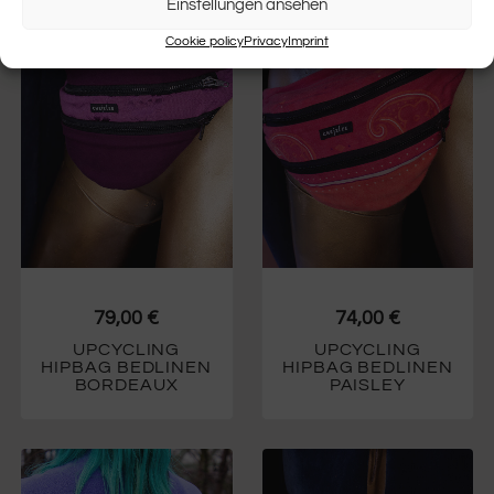
Einstellungen ansehen
Cookie policy
Privacy
Imprint
79,00
€
74,00
€
UPCYCLING
UPCYCLING
HIPBAG BEDLINEN
HIPBAG BEDLINEN
BORDEAUX
PAISLEY