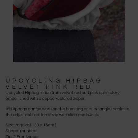
UPCYCLING HIPBAG
VELVET PINK RED
Upcycled Hipbag made from velvet red and pink upholstery,
embellished with a copper-colored zipper.
All Hipbags can be worn on the bum bag or at an angle thanks to
the adjustable cotton strap with slide and buckle.
Size: regular ( ~30 x 15cm )
Shape: rounded
Zip: 2 Frontzipper