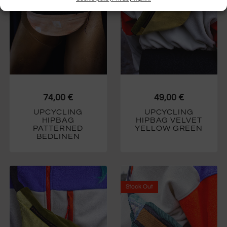
74,00
€
49,00
€
UPCYCLING
UPCYCLING
HIPBAG
HIPBAG VELVET
PATTERNED
YELLOW GREEN
BEDLINEN
Stock
Out