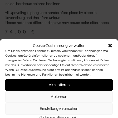
Inside: bordeaux colored bedlinen
All Upcycling Hipbags are handcrafted piece by piece in
Ravensburg and therefore unique.
Please note that different displays may cause color differences.
74,00
€
Nicht vorrätig
Cookie-Zustimmung verwalten
Um Dir ein optimales Erlebnis zu bieten, verwenden wir Technologien wie
Cookies, um Geräteinformationen zu speichern und/oder darauf
zuzugreifen. Wenn Du diesen Technologien zustimmst, können wir Daten
wie das Surfverhalten oder eindeutige IDs auf dieser Website verarbeiten.
Wenn Du Deine Zustimmung nicht erteilst oder zurückziehst, können
bestimmte Merkmale und Funktionen beeinträchtigt werden.
YOU MAY ALSO LIKE
Akzeptieren
Ablehnen
Einstellungen ansehen
Cookie policy
Privacy
Imprint