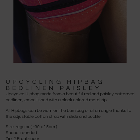
UPCYCLING HIPBAG
BEDLINEN PAISLEY
Upcycled Hipbag made from a beautiful red and paisley patterned
bedlinen, embellished with a black colored metal zip.
All Hipbags can be worn on the bum bag or at an angle thanks to
the adjustable cotton strap with slide and buckle.
Size: regular ( ~30 x 15cm )
Shape: rounded
Zip: 2 Frontzipper