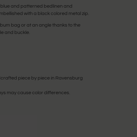
blue and patterned bedlinen and
mbellished with a black colored metal zip.
 bum bag or at an angle thanks to the
de and buckle.
dcrafted piece by piece in Ravensburg
lays may cause color differences.