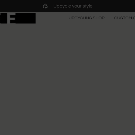
Upcycle your style
UPCYCLING SHOP
CUSTOM 