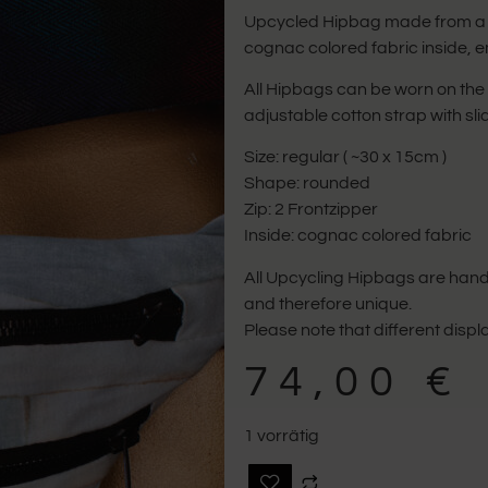
Upcycled Hipbag made from a 
cognac colored fabric inside, e
All Hipbags can be worn on the
adjustable cotton strap with sli
Size: regular ( ~30 x 15cm )
Shape: rounded
Zip: 2 Frontzipper
Inside: cognac colored fabric
All Upcycling Hipbags are han
and therefore unique.
Please note that different disp
74,00
€
1 vorrätig