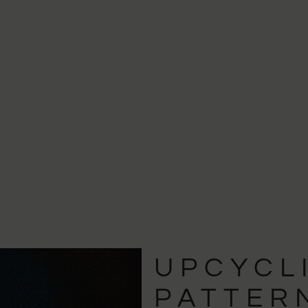
UPCYCL
PATTER