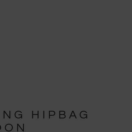
ING HIPBAG
OON