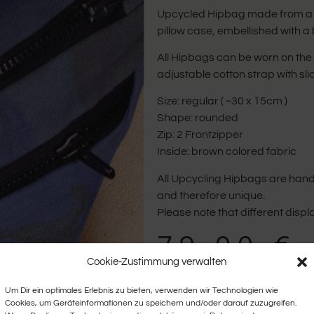
Upcycled Hipbag made from a 
pillow case, embellished with a 
All Hipbags can be worn on the
adjustable cotton strap with sli
Size: regular ( ~30 x 15cm )
Shape: rounded
Zip: 2 Frontzipper
Inside: brown colored fabric
All Upcycling Hipbags are han
and therefore unique.
Please note that different disp
79,00
€
Cookie-Zustimmung verwalten
1 vorrätig
Um Dir ein optimales Erlebnis zu bieten, verwenden wir Technologien wie
Cookies, um Geräteinformationen zu speichern und/oder darauf zuzugreifen.