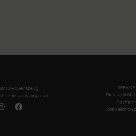
SERVICE
 88212 Ravensburg
Pick-up & Shi
chrizlee-upcycling.com
Paymen
Cancellation p