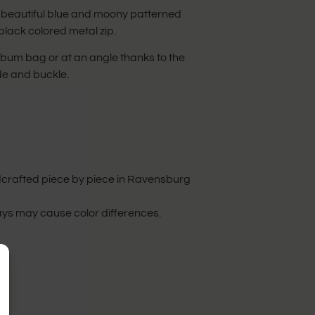
beautiful blue and moony patterned
black colored metal zip.
 bum bag or at an angle thanks to the
de and buckle.
dcrafted piece by piece in Ravensburg
lays may cause color differences.