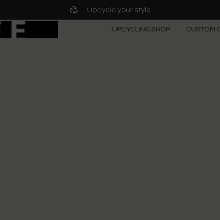
Upcycle your style
UPCYCLING SHOP
CUSTOM 