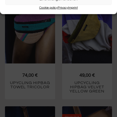
Cookie policy
Privacy
Imprint
74,00
€
49,00
€
UPYCLING HIPBAG
UPCYCLING
TOWEL TRICOLOR
HIPBAG VELVET
YELLOW GREEN